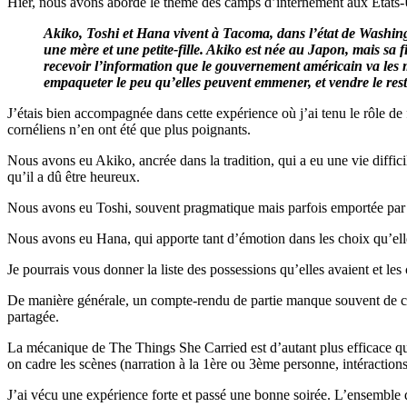
Hier, nous avons abordé le thème des camps d’internement aux Etats
Akiko, Toshi et Hana vivent à Tacoma, dans l’état de Washin
une mère et une petite-fille. Akiko est née au Japon, mais sa 
recevoir l’information que le gouvernement américain va les m
empaqueter le peu qu’elles peuvent emmener, et vendre le rest
J’étais bien accompagnée dans cette expérience où j’ai tenu le rôle de
cornéliens n’en ont été que plus poignants.
Nous avons eu Akiko, ancrée dans la tradition, qui a eu une vie diffic
qu’il a dû être heureux.
Nous avons eu Toshi, souvent pragmatique mais parfois emportée par
Nous avons eu Hana, qui apporte tant d’émotion dans les choix qu’elle f
Je pourrais vous donner la liste des possessions qu’elles avaient et les
De manière générale, un compte-rendu de partie manque souvent de ce 
partagée.
La mécanique de The Things She Carried est d’autant plus efficace qu’el
on cadre les scènes (narration à la 1ère ou 3ème personne, intéractio
J’ai vécu une expérience forte et passé une bonne soirée. L’ensemble d