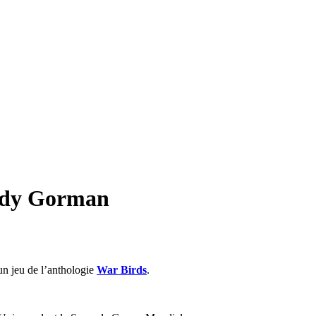
ndy Gorman
n jeu de l’anthologie
War Birds
.