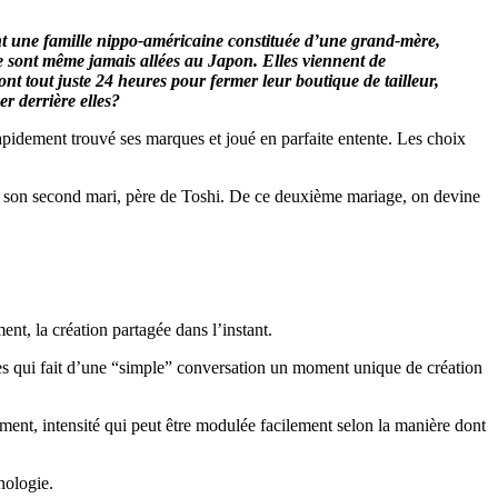
t une famille nippo-américaine constituée d’une grand-mère,
 ne sont même jamais allées au Japon. Elles viennent de
t tout juste 24 heures pour fermer leur boutique de tailleur,
r derrière elles?
rapidement trouvé ses marques et joué en parfaite entente. Les choix
e de son second mari, père de Toshi. De ce deuxième mariage, on devine
ent, la création partagée dans l’instant.
es qui fait d’une “simple” conversation un moment unique de création
oment, intensité qui peut être modulée facilement selon la manière dont
hologie.