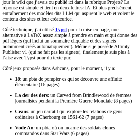
jour le wiki que j’avais ou publié ici dans la rubrique Projets? La
réponse est simple et tient en deux lettres: IA. Et plus précisément,
entraînement des modèles dits LLM qui aspirent le web et volent le
contenu des sites et leur créateurice.
Côté technique, j’ai utilisé
Typst
pour la mise en page, une
alternative à LaTeX assez simple à prendre en main et qui donne des
pdf légers (qui inclut un sommaire cliquable et des signets
notamment créés automatiquement). Même si je possède Affinity
Publisher v1 (qui ne fait pas les signets), finalement je suis plus à
l’aise avec Typst pour du texte pur.
Côté jeux proposés dans Ashcans, pour le moment, il y a:
18
: un pbta de pompier·es qui se découvre une affinité
élémentaire (16 pages)
La der des ders
: un Carved from Brindlewood de femmes
journalistes pendant la Première Guerre Mondiale (8 pages)
Céans
: un jeu narratif qui explore les relations de gens
ordinaires à Cherbourg en 1561-62 (7 pages)
Vode An
: un pbta où on incarne des soldats clones
commandos dans Star Wars (6 pages)